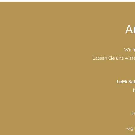
A
Wir f
Lassen Sie uns wiss
LeMi Sa
i
+49 