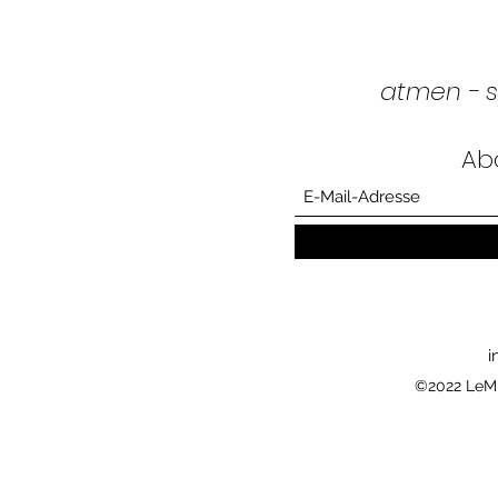
atmen - s
Ab
i
©2022 LeMi